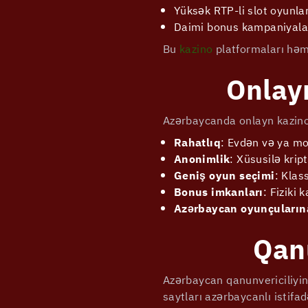
Yüksək RTP-li slot oyunlar
Daimi bonus kampaniyala
Bu
kazino
platformaları həm 
Onlay
Azərbaycanda onlayn kazinol
Rahatlıq
: Evdən və ya mob
Anonimlik
: Xüsusilə kri
Geniş oyun seçimi
: Klas
Bonus imkanları
: Fiziki
Azərbaycan oyunçularına
Qanu
Azərbaycan qanunvericiliyinə
saytları azərbaycanlı istifa