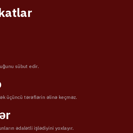
katlar
duğunu sübut edir.
ə
ərək üçüncü tərəflərin əlinə keçməz.
ər
arın ədalətli işlədiyini yoxlayır.