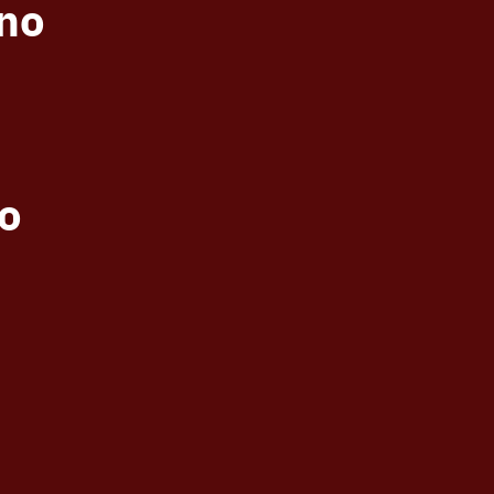
ino
no