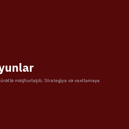
Oyunlar
sürətlə məşhurlaşıb. Strategiya və vaxtlamaya