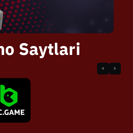
o Saytlari
<
>