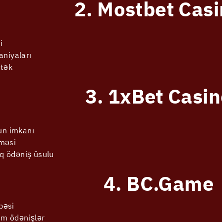
2. Mostbet Cas
i
niyaları
stək
3. 1xBet Casi
un imkanı
lməsi
lq ödəniş üsulu
4. BC.Game
bəsi
im ödənişlər