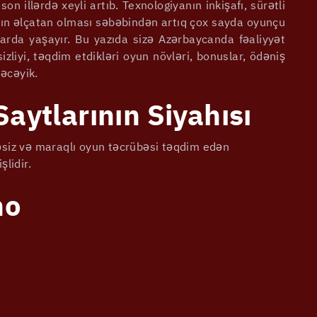
n illərdə xeyli artıb. Texnologiyanın inkişafı, sürətli
arın əlçatan olması səbəbindən artıq çox sayda oyunçu
arda yaşayır. Bu yazıda sizə Azərbaycanda fəaliyyət
zliyi, təqdim etdikləri oyun növləri, bonuslar, ödəniş
dəcəyik.
aytlarının Siyahısı
əsiz və maraqlı oyun təcrübəsi təqdim edən
lidir.
no