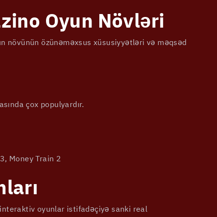
zino Oyun Növləri
oyun növünün özünəməxsus xüsusiyyətləri və məqsəd
asında çox populyardır.
 3, Money Train 2
ları
interaktiv oyunlar istifadəçiyə sanki real