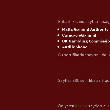
Etibarlı kazino saytları aşa
Malta Gaming Authority
Curacao eGaming
UK Gambling Commissi
Antillephone
Bu sertifikatlar saytın ədal
Saytlar SSL sertifikatı ilə 
Ən yaxşı
kazino
saytları eCO