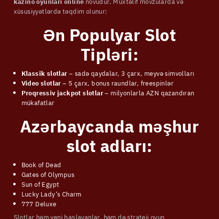
kazino oyunları online
növüdür. Müxtəlif mövzularda və
xüsusiyyətlərdə təqdim olunur:
Ən Populyar Slot
Tipləri:
Klassik slotlar
– sadə qaydalar, 3 çarx, meyvə simvolları
Video slotlar
– 5 çarx, bonus raundlar, freespinlər
Proqressiv jackpot slotlar
– milyonlarla AZN qazandıran
mükafatlar
Azərbaycanda məşhur
slot adları:
Book of Dead
Gates of Olympus
Sun of Egypt
Lucky Lady’s Charm
777 Deluxe
Slotlar həm yeni başlayanlar, həm də strateji oyun