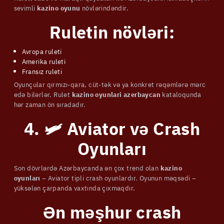
sevimli
kazino oyunu
növlərindəndir.
Ruletin növləri:
Avropa ruleti
Amerika ruleti
Fransız ruleti
Oyunçular qırmızı-qara, cüt-tək və ya konkret rəqəmlərə mərc
edə bilərlər. Rulet
kazino oyunlari azerbaycan
kataloqunda
hər zaman ön sıradadır.
4. 🛩 Aviator və Crash
Oyunları
Son dövrlərdə Azərbaycanda ən çox trend olan
kazino
oyunları
– Aviator tipli crash oyunlardır. Oyunun məqsədi –
yüksələn çarpanda vaxtında çıxmaqdır.
Ən məşhur crash