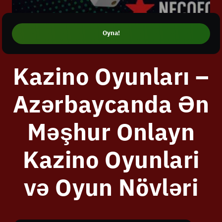
Oyna!
Kazino Oyunları –
Azərbaycanda Ən
Məşhur Onlayn
Kazino Oyunlari
və Oyun Növləri