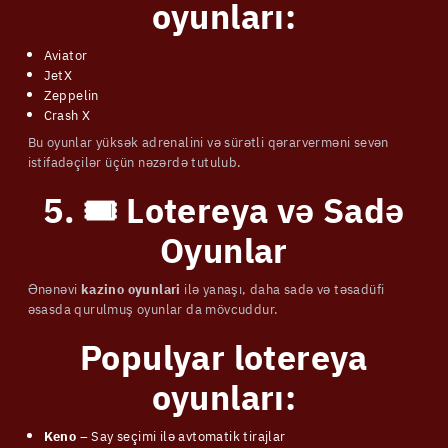
oyunları:
Aviator
JetX
Zeppelin
Crash X
Bu oyunlar yüksək adrenalini və sürətli qərarverməni sevən
istifadəçilər üçün nəzərdə tutulub.
5. 🎟 Lotereya və Sadə
Oyunlar
Ənənəvi
kazino oyunlari
ilə yanaşı, daha sadə və təsadüfi
əsasda qurulmuş oyunlar da mövcuddur.
Populyar lotereya
oyunları:
Keno
– Say seçimi ilə avtomatik tirajlar