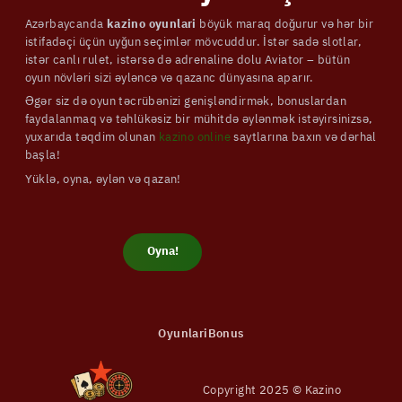
Azərbaycanda
kazino oyunlari
böyük maraq doğurur və hər bir
istifadəçi üçün uyğun seçimlər mövcuddur. İstər sadə slotlar,
istər canlı rulet, istərsə də adrenaline dolu Aviator – bütün
oyun növləri sizi əyləncə və qazanc dünyasına aparır.
Əgər siz də oyun təcrübənizi genişləndirmək, bonuslardan
faydalanmaq və təhlükəsiz bir mühitdə əylənmək istəyirsinizsə,
yuxarıda təqdim olunan
kazino online
saytlarına baxın və dərhal
başla!
Yüklə, oyna, əylən və qazan!
Oyna!
Oyunlari
Bonus
Copyright 2025 © Kazino